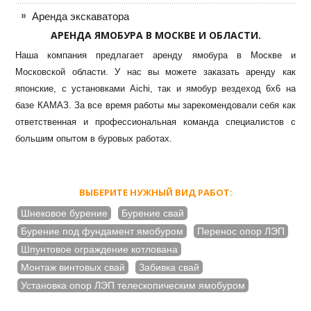
Аренда экскаватора
АРЕНДА ЯМОБУРА В МОСКВЕ И ОБЛАСТИ.
Наша компания предлагает аренду ямобура в Москве и
Московской области. У нас вы можете заказать аренду как
японские, с установками Aichi, так и ямобур вездеход 6х6 на
базе КАМАЗ. За все время работы мы зарекомендовали себя как
ответственная и профессиональная команда специалистов с
большим опытом в буровых работах.
ВЫБЕРИТЕ НУЖНЫЙ ВИД РАБОТ:
Шнековое бурение
Бурение свай
Бурение под фундамент ямобуром
Перенос опор ЛЭП
Шпунтовое ограждение котлована
Монтаж винтовых свай
Забивка свай
Установка опор ЛЭП телескопическим ямобуром