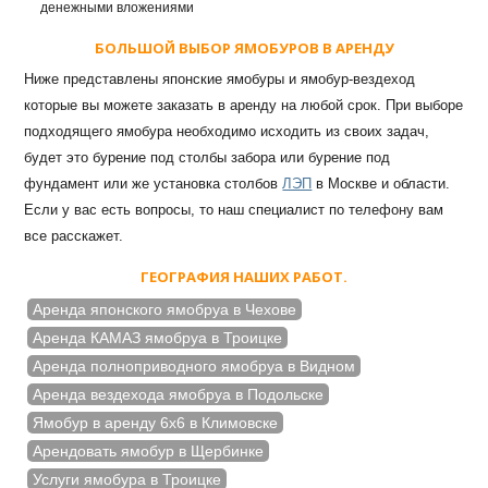
денежными вложениями
БОЛЬШОЙ ВЫБОР ЯМОБУРОВ В АРЕНДУ
Ниже представлены японские ямобуры и ямобур-вездеход
которые вы можете заказать в аренду на любой срок. При выборе
подходящего ямобура необходимо исходить из своих задач,
будет это бурение под столбы забора или бурение под
фундамент или же установка столбов
ЛЭП
в Москве и области.
Если у вас есть вопросы, то наш специалист по телефону вам
все расскажет.
ГЕОГРАФИЯ НАШИХ РАБОТ.
Аренда японского ямобруа в Чехове
Аренда КАМАЗ ямобруа в Троицке
Аренда полноприводного ямобруа в Видном
Аренда вездехода ямобруа в Подольске
Ямобур в аренду 6х6 в Климовске
Арендовать ямобур в Щербинке
Услуги ямобура в Троицке